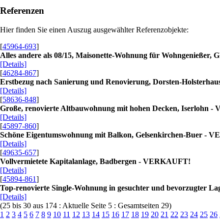
Referenzen
Hier finden Sie einen Auszug ausgewählter Referenzobjekte:
[
45964-693
]
Alles andere als 08/15, Maisonette-Wohnung für Wohngenießer
[Details]
[
46284-867
]
Erstbezug nach Sanierung und Renovierung, Dorsten-Holsterh
[Details]
[
58636-848
]
Große, renovierte Altbauwohnung mit hohen Decken, Iserlohn
[Details]
[
45897-860
]
Schöne Eigentumswohnung mit Balkon, Gelsenkirchen-Buer -
[Details]
[
49635-657
]
Vollvermietete Kapitalanlage, Badbergen - VERKAUFT!
[Details]
[
45894-861
]
Top-renovierte Single-Wohnung in gesuchter und bevorzugter L
[Details]
(25 bis 30 aus 174 : Aktuelle Seite 5 : Gesamtseiten 29)
1
2
3
4
5
6
7
8
9
10
11
12
13
14
15
16
17
18
19
20
21
22
23
24
25
26