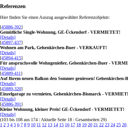
Referenzen
Hier finden Sie einen Auszug ausgewählter Referenzobjekte:
[
45886-392
]
Gemütliche Single-Wohnung, GE-Ückendorf - VERMIETET!
[Details]
[
45897-437
]
Wohnen am Park, Gelsenkirchen-Buer - VERKAUFT!
[Details]
[
45894-415
]
Für anspruchsvolle Wohngenießer, Gelsenkirchen-Buer - VER
[Details]
[
45889-411
]
Auf Ihrem neuen Balkon den Sommer geniessen! Gelsenkirche
[Details]
[
45889-320
]
Einzelgarage zu vermieten, Gelsenkirchen-Bismarck - VERMIE
[Details]
[
45886-391
]
Kleine Wohnung, kleiner Preis! GE-Ückendorf - VERMIETET!
[Details]
(103 bis 108 aus 174 : Aktuelle Seite 18 : Gesamtseiten 29)
1
2
3
4
5
6
7
8
9
10
11
12
13
14
15
16
17
18
19
20
21
22
23
24
25
26