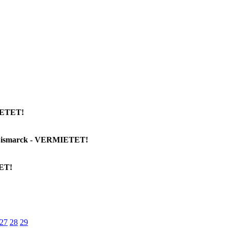
MIETET!
n-Bismarck - VERMIETET!
TET!
27
28
29