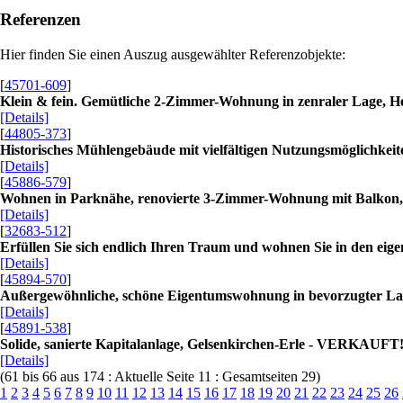
Referenzen
Hier finden Sie einen Auszug ausgewählter Referenzobjekte:
[
45701-609
]
Klein & fein. Gemütliche 2-Zimmer-Wohnung in zenraler Lage,
[Details]
[
44805-373
]
Historisches Mühlengebäude mit vielfältigen Nutzungsmöglich
[Details]
[
45886-579
]
Wohnen in Parknähe, renovierte 3-Zimmer-Wohnung mit Balk
[Details]
[
32683-512
]
Erfüllen Sie sich endlich Ihren Traum und wohnen Sie in den 
[Details]
[
45894-570
]
Außergewöhnliche, schöne Eigentumswohnung in bevorzugter L
[Details]
[
45891-538
]
Solide, sanierte Kapitalanlage, Gelsenkirchen-Erle - VERKAUFT
[Details]
(61 bis 66 aus 174 : Aktuelle Seite 11 : Gesamtseiten 29)
1
2
3
4
5
6
7
8
9
10
11
12
13
14
15
16
17
18
19
20
21
22
23
24
25
26