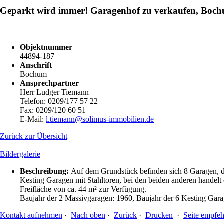
Geparkt wird immer! Garagenhof zu verkaufen, B
Objektnummer
44894-187
Anschrift
Bochum
Ansprechpartner
Herr Ludger Tiemann
Telefon: 0209/177 57 22
Fax: 0209/120 60 51
E-Mail:
l.tiemann@solimus-immobilien.de
Zurück zur Übersicht
Bildergalerie
Beschreibung:
Auf dem Grundstück befinden sich 8 Garagen, die
Kesting Garagen mit Stahltoren, bei den beiden anderen handelt
Freifläche von ca. 44 m² zur Verfügung.
Baujahr der 2 Massivgaragen: 1960, Baujahr der 6 Kesting Gara
Kontakt aufnehmen
·
Nach oben
·
Zurück
·
Drucken
·
Seite empfeh